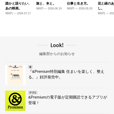
誰かと語りたい、
旅と、本と。
仕事と生き方。
花と緑の
あの映画。
し。
980円 — 2026.06.19
980円 — 2026.05.20
980円 — 2026.07.17
980円 — 202
Look!
編集部からのお知らせ
本
『&Premium特別編集 住まいを楽しく、整え
る。』好評発売中。
アプリ
&Premiumの電子版が定期購読できるアプリが
登場！