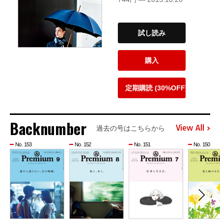
試し読み
購入
定期購読 (30%OFF)
Backnumber
View All
過去の号はこちらから
No. 153
No. 152
No. 151
No. 150