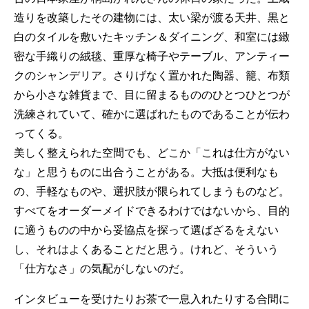
造りを改築したその建物には、太い梁が渡る天井、黒と
白のタイルを敷いたキッチン＆ダイニング、和室には緻
密な手織りの絨毯、重厚な椅子やテーブル、アンティー
クのシャンデリア。さりげなく置かれた陶器、籠、布類
から小さな雑貨まで、目に留まるもののひとつひとつが
洗練されていて、確かに選ばれたものであることが伝わ
ってくる。
美しく整えられた空間でも、どこか「これは仕方がない
な」と思うものに出合うことがある。大抵は便利なも
の、手軽なものや、選択肢が限られてしまうものなど。
すべてをオーダーメイドできるわけではないから、目的
に適うものの中から妥協点を探って選ばざるをえない
し、それはよくあることだと思う。けれど、そういう
「仕方なさ」の気配がしないのだ。
インタビューを受けたりお茶で一息入れたりする合間に