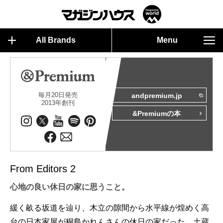
All Brands
Menu
毎月20日発売
andpremium.jp
2013年創刊
&Premiumの本
From Editors 2
心地の良い休日の家に思うこと。
緩く畝る坂道を辿り、木立の隙間から水平線が煌めく高
台の日本家屋が桐島かれんさんの休日の家だった。土蔵