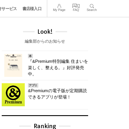
けサービス
書店様入口
My Page
FAQ
Search
Look!
編集部からのお知らせ
本
『&Premium特別編集 住まいを
楽しく、整える。』好評発売
中。
アプリ
&Premiumの電子版が定期購読
できるアプリが登場！
Ranking