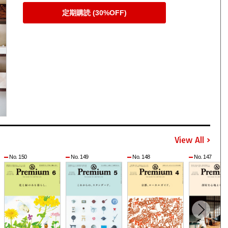
定期購読 (30%OFF)
View All
No. 150
No. 149
No. 148
No. 147