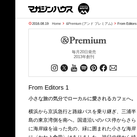
2016.08.19
Home
&Premium (アンド プレミアム)
From Editor
毎月20日発売
2013年創刊
From Editors 1
小さな旅の気分でローカルに愛されるカフェへ。
横浜から京浜急行と路線バスを乗り継ぎ、三浦半
思いの時間を過ごしている。自然豊かなこの土地
島の東京湾側を南へ。国道沿いのバス停からさら
の食文化や海の営みを伝えて行きたいというオー
に海岸線を辿った先の、緑に囲まれた小さな海岸
ナーの思いが形になり、人々が集まり交われる場