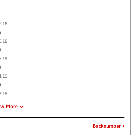
7.16
6
6.18
8
5.19
9
4.19
9
3.18
ew More
Backnumber