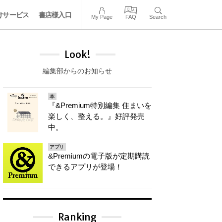
けサービス
書店様入口
My Page
FAQ
Search
Look!
編集部からのお知らせ
本
『&Premium特別編集 住まいを
楽しく、整える。』好評発売
中。
アプリ
&Premiumの電子版が定期購読
できるアプリが登場！
Ranking