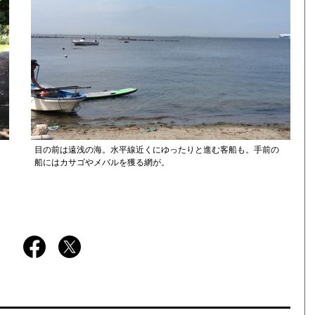
目の前は遠浅の海。水平線近くにゆったりと進む客船も。手前の
船にはカサゴやメバルを獲る網が。