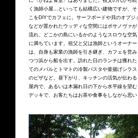
に〈かねよ食堂〉はありました。祖父の代から続
く漁師小屋…といっても結構広い建物ですが、そ
こをDIYでカフェに。サーフボードや貝のオブジ
などが置かれたウッディな空間にはボサノヴァが
流れ、どこかの島にいるかのようなスロウな空気
に満ちています。祖父と父は漁師というオーナー
は、自身も家業の漁師を引き継ぎ、カフェを営み
つつ浜から船を出す。訪れた日のランチは獲れた
てのメバルとトマトの冷製パスタや釜揚げシラス
のピザなど。昼下がり、キッチンの活気が伝わる
屋内で、あるいは木漏れ日の下から水平線を望む
デッキで、お客たちはお茶や食事をしながら思い