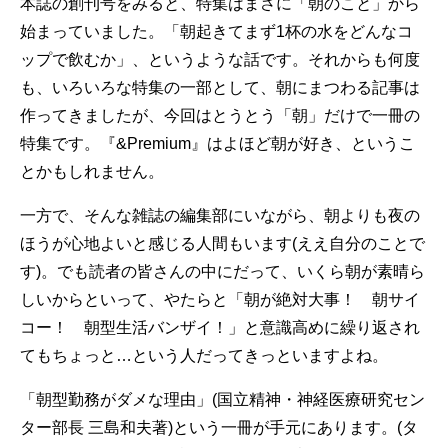
本誌の創刊号をみると、特集はまさに「朝のこと」から
始まっていました。「朝起きてまず1杯の水をどんなコ
ップで飲むか」、というような話です。それからも何度
も、いろいろな特集の一部として、朝にまつわる記事は
作ってきましたが、今回はとうとう「朝」だけで一冊の
特集です。『&Premium』はよほど朝が好き、というこ
とかもしれません。
一方で、そんな雑誌の編集部にいながら、朝よりも夜の
ほうが心地よいと感じる人間もいます(ええ自分のことで
す)。でも読者の皆さんの中にだって、いくら朝が素晴ら
しいからといって、やたらと「朝が絶対大事！ 朝サイ
コー！ 朝型生活バンザイ！」と意識高めに繰り返され
てもちょっと…という人だってきっといますよね。
「朝型勤務がダメな理由」(国立精神・神経医療研究セン
ター部長 三島和夫著)という一冊が手元にあります。(タ