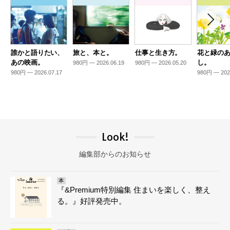
誰かと語りたい、
旅と、本と。
仕事と生き方。
花と緑の
あの映画。
し。
980円 — 2026.06.19
980円 — 2026.05.20
980円 — 2026.07.17
980円 — 202
Look!
編集部からのお知らせ
本
『&Premium特別編集 住まいを楽しく、整え
る。』好評発売中。