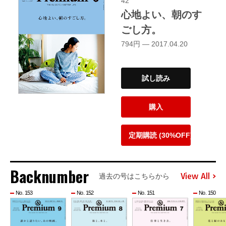
42
心地よい、朝のす
ごし方。
794円 — 2017.04.20
試し読み
購入
定期購読 (30%OFF)
Backnumber
View All
過去の号はこちらから
No. 153
No. 152
No. 151
No. 150