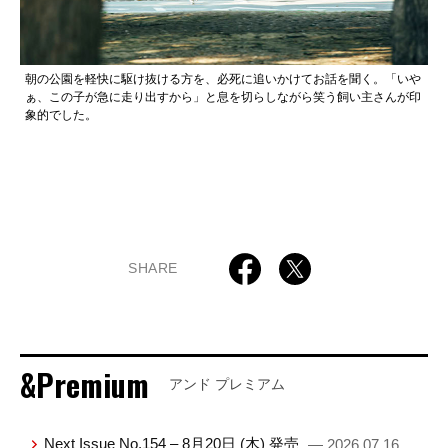
朝の公園を軽快に駆け抜ける方を、必死に追いかけてお話を聞く。「いや
ぁ、この子が急に走り出すから」と息を切らしながら笑う飼い主さんが印
象的でした。
SHARE
&Premium
アンド プレミアム
Next Issue No.154 – 8月20日 (木) 発売
— 2026.07.16