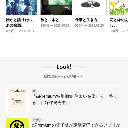
誰かと語りたい、
旅と、本と。
仕事と生き方。
花と緑の
あの映画。
し。
980円 — 2026.06.19
980円 — 2026.05.20
980円 — 2026.07.17
980円 — 202
Look!
編集部からのお知らせ
本
『&Premium特別編集 住まいを楽しく、整え
る。』好評発売中。
アプリ
&Premiumの電子版が定期購読できるアプリが