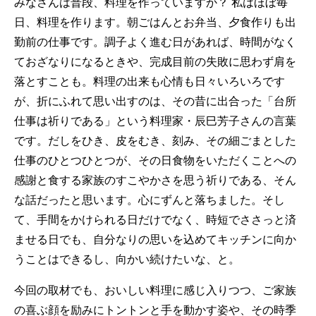
みなさんは普段、料理を作っていますか？ 私はほぼ毎
日、料理を作ります。朝ごはんとお弁当、夕食作りも出
勤前の仕事です。調子よく進む日があれば、時間がなく
ておざなりになるときや、完成目前の失敗に思わず肩を
落とすことも。料理の出来も心情も日々いろいろです
が、折にふれて思い出すのは、その昔に出合った「台所
仕事は祈りである」という料理家・辰巳芳子さんの言葉
です。だしをひき、皮をむき、刻み、その細ごまとした
仕事のひとつひとつが、その日食物をいただくことへの
感謝と食する家族のすこやかさを思う祈りである、そん
な話だったと思います。心にずんと落ちました。そし
て、手間をかけられる日だけでなく、時短でささっと済
ませる日でも、自分なりの思いを込めてキッチンに向か
うことはできるし、向かい続けたいな、と。
今回の取材でも、おいしい料理に感じ入りつつ、ご家族
の喜ぶ顔を励みにトントンと手を動かす姿や、その時季