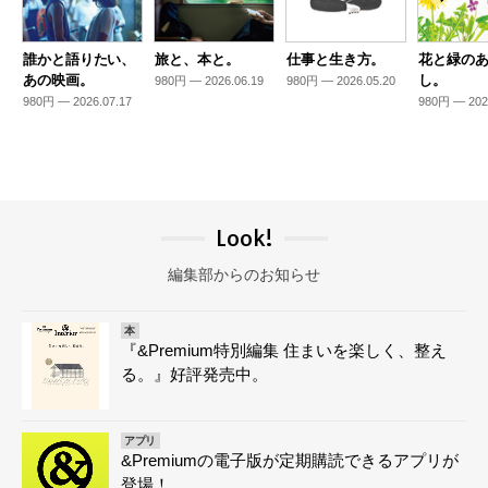
誰かと語りたい、
旅と、本と。
仕事と生き方。
花と緑の
あの映画。
し。
980円 — 2026.06.19
980円 — 2026.05.20
980円 — 2026.07.17
980円 — 202
Look!
編集部からのお知らせ
本
『&Premium特別編集 住まいを楽しく、整え
る。』好評発売中。
アプリ
&Premiumの電子版が定期購読できるアプリが
登場！