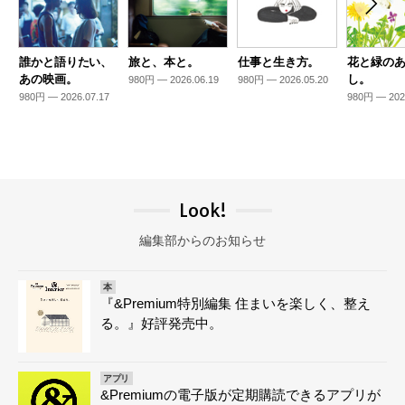
誰かと語りたい、
旅と、本と。
仕事と生き方。
花と緑の
あの映画。
し。
980円 — 2026.06.19
980円 — 2026.05.20
980円 — 2026.07.17
980円 — 202
Look!
編集部からのお知らせ
本
『&Premium特別編集 住まいを楽しく、整え
る。』好評発売中。
アプリ
&Premiumの電子版が定期購読できるアプリが