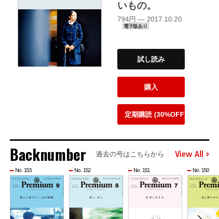
いもの。
794円 — 2017.10.20
電子版あり
試し読み
購入
定期購読 (30%OFF)
Backnumber
View All
過去の号はこちらから
No. 153
No. 152
No. 151
No. 150