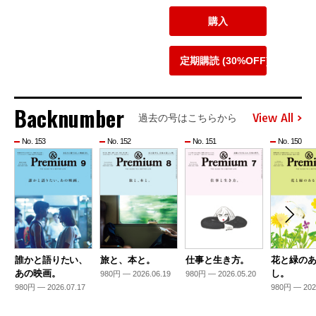
購入
定期購読 (30%OFF)
Backnumber
View All
過去の号はこちらから
No. 153
No. 152
No. 151
No. 150
誰かと語りたい、
旅と、本と。
仕事と生き方。
花と緑の
あの映画。
し。
980円 — 2026.06.19
980円 — 2026.05.20
980円 — 2026.07.17
980円 — 202