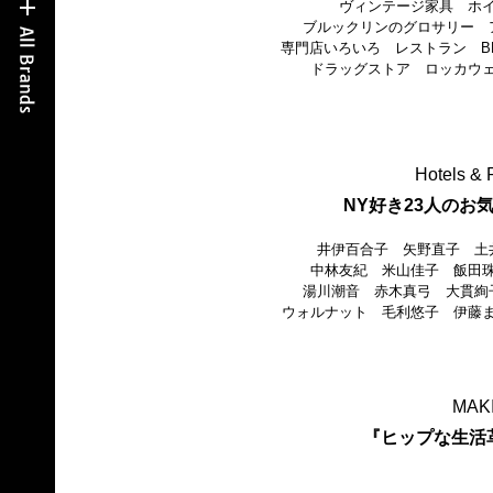
ヴィンテージ家具 ホ
ブルックリンのグロサリー 
専門店いろいろ レストラン B
ドラッグストア ロッカウェイ
Hotels & 
NY好き23人のお
井伊百合子 矢野直子 土
中林友紀 米山佳子 飯田
湯川潮音 赤木真弓 大貫絢
ウォルナット 毛利悠子 伊藤
MAKI
『ヒップな生活革