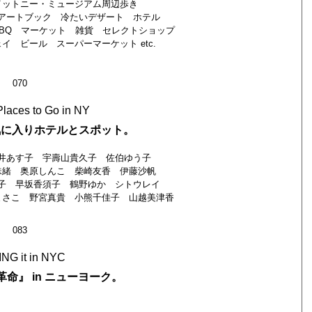
イットニー・ミュージアム周辺歩き
アートブック 冷たいデザート ホテル
BQ マーケット 雑貨 セレクトショップ
 ビール スーパーマーケット etc.
070
Places to Go in NY
気に入りホテルとスポット。
井あす子 宇壽山貴久子 佐伯ゆう子
珠緒 奥原しんこ 柴崎友香 伊藤沙帆
子 早坂香須子 鶴野ゆか シトウレイ
まさこ 野宮真貴 小熊千佳子 山越美津香
083
NG it in NYC
命』 in ニューヨーク。