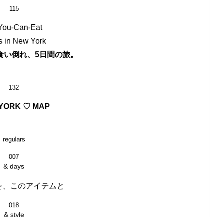
115
-You-Can-Eat
s in New York
食い倒れ、5日間の旅。
132
YORK ♡ MAP
regulars
007
& days
を、このアイテムと
018
& style