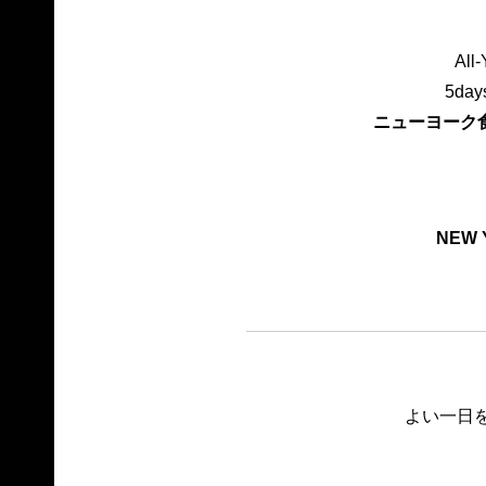
All
5day
ニューヨーク
NEW 
よい一日