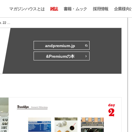
マガジンハウスとは
雑誌
書籍・ムック
採用情報
企業様向
o. 22 …
andpremium.jp
&Premiumの本