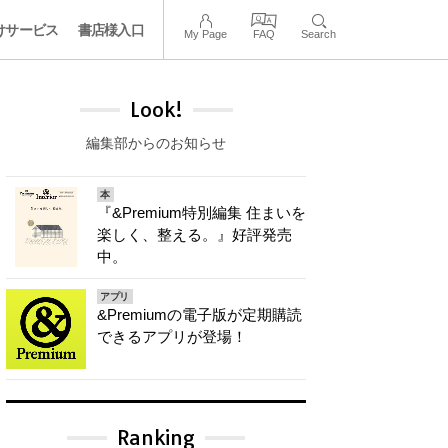
けサービス
書店様入口
My Page
FAQ
Search
Look!
編集部からのお知らせ
本
『&Premium特別編集 住まいを
楽しく、整える。』好評発売
中。
アプリ
&Premiumの電子版が定期購読
できるアプリが登場！
Ranking