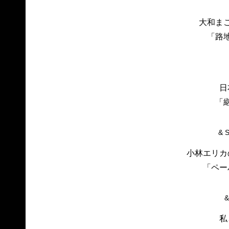
大和ま
「路
日
「
& 
小林エリカ
「ペー
&
私