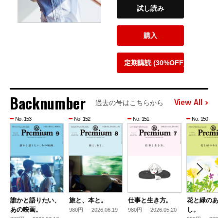
試し読み
購入
定期購読 (30%OFF)
Backnumber
View All
過去の号はこちらから
No. 153
No. 152
No. 151
No. 150
誰かと語りたい、
旅と、本と。
仕事と生き方。
花と緑の
あの映画。
し。
980円 — 2026.06.19
980円 — 2026.05.20