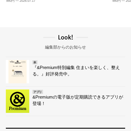
980円 — 2026.07.17
980円 — 202
Look!
編集部からのお知らせ
本
『&Premium特別編集 住まいを楽しく、整え
る。』好評発売中。
アプリ
&Premiumの電子版が定期購読できるアプリが
登場！