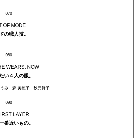
070
T OF MODE
ドの職人技。
080
HE WEARS, NOW
たい４人の服。
うみ 森 美穂子 秋元舞子
090
FIRST LAYER
一番近いもの。