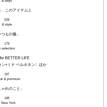
& days
を、このアイテムと
028
& style
いつもの服」
179
& selection
for BETTER LIFE
ン×ミナ ペルホネン〉ほか
197
uk & premium
しゃれのこと」
198
 New York