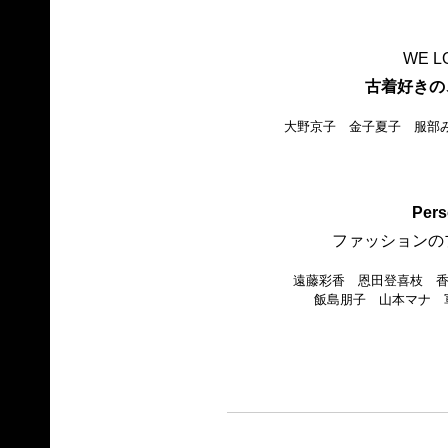
WE L
古着好きの
大野京子 金子夏子 服部み
Pers
ファッションの
遠藤彩香 恩田登喜枝 香
飯島朋子 山本マナ 