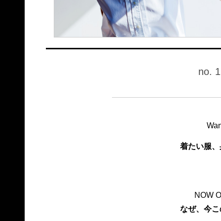
no. 
Wan
着たい服、
NOW O
なぜ、今こ