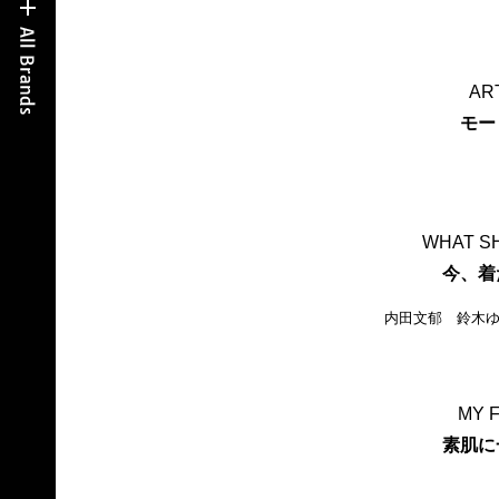
AR
モー
WHAT S
今、着
内田文郁 鈴木ゆ
MY 
素肌に