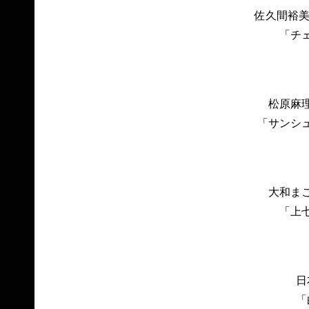
佐久間裕美
「チ
松原麻
「サンシ
大和ま
「上
日
「