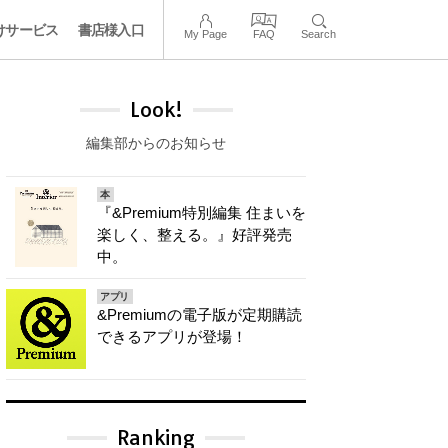
けサービス
書店様入口
My Page
FAQ
Search
Look!
編集部からのお知らせ
本
『&Premium特別編集 住まいを
楽しく、整える。』好評発売
中。
アプリ
&Premiumの電子版が定期購読
できるアプリが登場！
Ranking