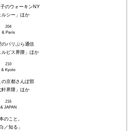
子のウォーキンNY
ェルシー」ほか
204
& Paris
理のパリぶら通信
ュルピス界隈」ほか
210
& Kyoto
この京都さんぽ部
七軒界隈」ほか
216
& JAPAN
本のこと。
白／知る」