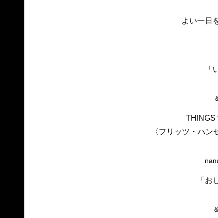
よい一日
「
THINGS 
〈フリッツ・ハンセ
nan
「お
&