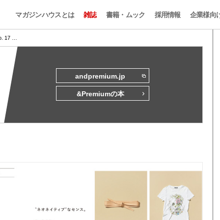
マガジンハウスとは
雑誌
書籍・ムック
採用情報
企業様向
o. 17 …
andpremium.jp
&Premiumの本