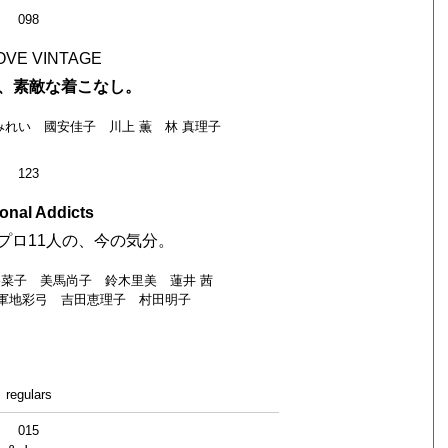
098
OVE VINTAGE
、素敵な着こなし。
れい 國安佳子 川上 薫 林 真理子
123
onal Addicts
プロ11人の、今の気分。
菜子 美馬尚子 鈴木里美 蓮井 茜
軍地彩弓 吉田恵理子 村田明子
regulars
015