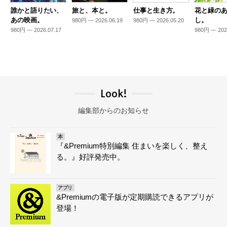
誰かと語りたい、
旅と、本と。
仕事と生き方。
花と緑の
あの映画。
し。
980円 — 2026.06.19
980円 — 2026.05.20
980円 — 2026.07.17
980円 — 202
Look!
編集部からのお知らせ
本
『&Premium特別編集 住まいを楽しく、整え
る。』好評発売中。
アプリ
&Premiumの電子版が定期購読できるアプリが
登場！