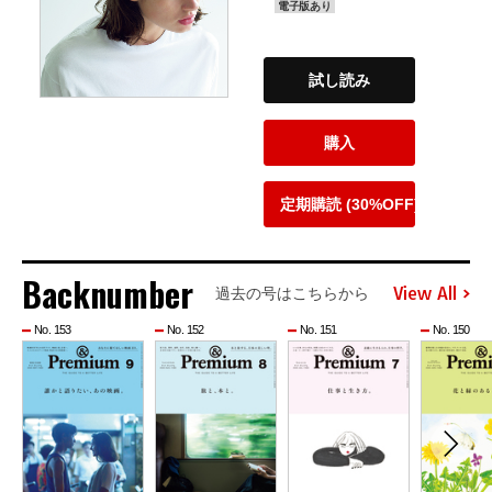
電子版あり
試し読み
購入
定期購読 (30%OFF)
Backnumber
View All
過去の号はこちらから
No. 153
No. 152
No. 151
No. 150