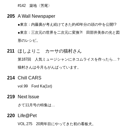
#142 築地〈芳尾〉
205
A Wall Newspaper
●東京：内藤廣が考え続けてきた約40年分の頭の中を公開!?
●東京：三次元の世界を二次元に変換?! 田部井美奈の光と図
形のレシピ。
211
ほしよりこ カーサの猫村さん
第187回 人気ミュージシャンにネコムライスを作ったら…？
猫村さんは今月もがんばっています。
214
Chill CARS
vol.99 Ford Ka(1st)
219
Next Issue
さて11月号の特集は…
220
Life@Pet
VOL.275 20周年目にやってきた初の看板犬。