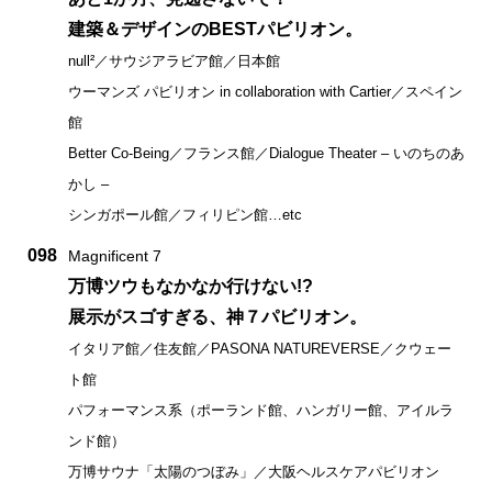
建築＆デザインのBESTパビリオン。
null²／サウジアラビア館／日本館
ウーマンズ パビリオン in collaboration with Cartier／スペイン
館
Better Co-Being／フランス館／Dialogue Theater – いのちのあ
かし –
シンガポール館／フィリピン館…etc
098
Magnificent 7
万博ツウもなかなか行けない!?
展示がスゴすぎる、神７パビリオン。
イタリア館／住友館／PASONA NATUREVERSE／クウェー
ト館
パフォーマンス系（ポーランド館、ハンガリー館、アイルラ
ンド館）
万博サウナ「太陽のつぼみ」／大阪ヘルスケアパビリオン