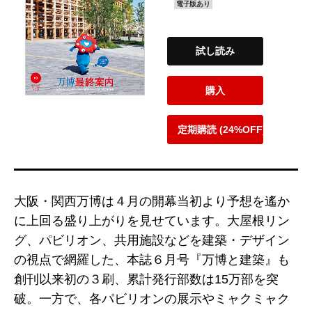
電子版あり
試し読み
購入
定期購読 (24%OFF)
大阪・関西万博は４月の開幕当初より予想を遙か
に上回る盛り上がりを見せています。大屋根リン
グ、パビリオン、共用施設などを建築・デザイン
の視点で網羅した、本誌６月号『万博と建築』も
創刊以来初の３刷、累計発行部数は15万部を突
破。一方で、各パビリオンの展示やミャクミャク