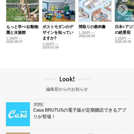
もっと学べる!動物
ポストモダンのデ
間取りの教科書
日本+アジ
園と水族館
ザインを知ってい
の絶景宿
1,150円 —
2026.06.09
ますか?
1,150円 —
1,150円 —
2026.08.07
2026.05.09
1,150円 —
2026.07.09
Look!
編集部からのお知らせ
アプリ
Casa BRUTUSの電子版が定期購読できるアプ
リが登場！