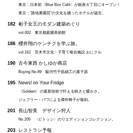
東京：日本初〈Blue Box Café〉が銀座６丁目にオープン！
東京：”路地裏園芸”の文化を纏ったホテルが誕生。
182
彬子女王のモダン建築めぐり
vol.002 東京都庭園美術館
186
櫻井翔のケンチクを学ぶ旅。
vol.162 茨木市文化・子育て複合施設 おにクル
190
古今東西 かしゆか商店
Buying No.89 駿河竹千筋細工の菓子器
195
News! on Your Fridge
〈Goldwin〉の最新技術で叶える軽さと暖かさ。
ジェフリー・バワによる傑作椅子が復刻。
201
長山智美 デザイン狩人
No.205 〈ビトッシ〉のリエディションコレクション。
203
レストラン予報