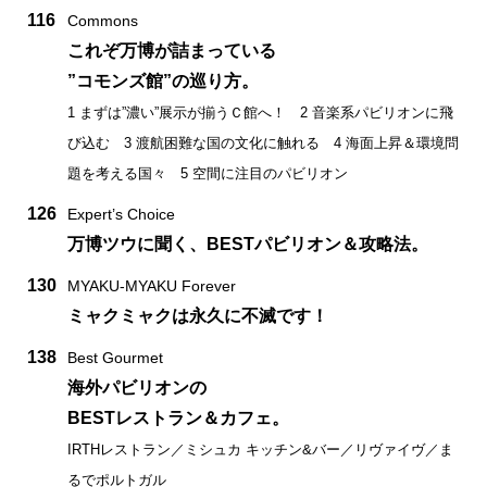
116
Commons
これぞ万博が詰まっている
”コモンズ館”の巡り方。
1 まずは”濃い”展示が揃うＣ館へ！ 2 音楽系パビリオンに飛
び込む 3 渡航困難な国の文化に触れる 4 海面上昇＆環境問
題を考える国々 5 空間に注目のパビリオン
126
Expert’s Choice
万博ツウに聞く、BESTパビリオン＆攻略法。
130
MYAKU-MYAKU Forever
ミャクミャクは永久に不滅です！
138
Best Gourmet
海外パビリオンの
BESTレストラン＆カフェ。
IRTHレストラン／ミシュカ キッチン&バー／リヴァイヴ／ま
るでポルトガル