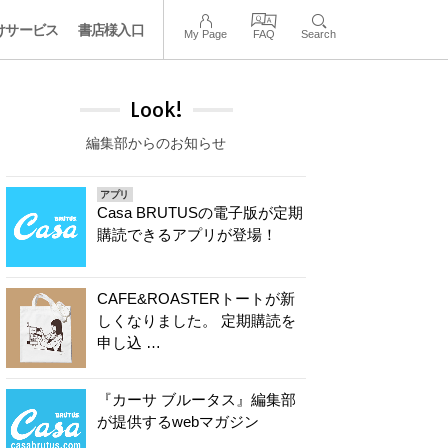
けサービス
書店様入口
My Page
FAQ
Search
Look!
編集部からのお知らせ
アプリ
Casa BRUTUSの電子版が定期
購読できるアプリが登場！
CAFE&ROASTERトートが新
しくなりました。 定期購読を
申し込 …
『カーサ ブルータス』編集部
が提供するwebマガジン