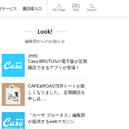
けサービス
書店様入口
My Page
FAQ
Search
Look!
編集部からのお知らせ
アプリ
Casa BRUTUSの電子版が定期
購読できるアプリが登場！
CAFE&ROASTERトートが新
しくなりました。 定期購読を
申し込 …
『カーサ ブルータス』編集部
が提供するwebマガジン