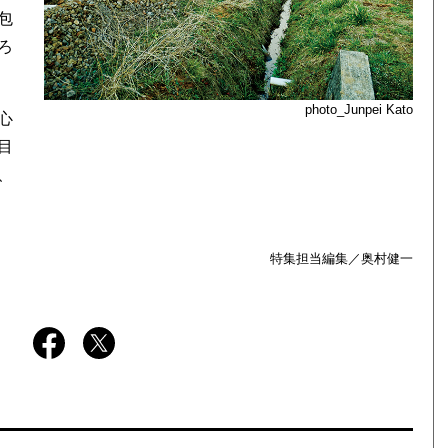
包
ろ
photo_Junpei Kato
心
目
、
特集担当編集／奥村健一