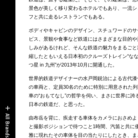
景色が美しく移り変わるホテルでもあり、一流シ
フと共に走るレストランでもある。
ボディやキャビンのデザイン、スチュワードのサ
ビス、景観や食事など鉄道にはさまざまな目的や
しみがあるけれど、そんな鉄道の魅力をまるごと
縮したともいえる日本初のクルーズトレイン“な
つ星 in 九州”が2013年10月に開通した。
世界的鉄道デザイナーの水戸岡鋭治による古代漆
の車両と、定員30名のために特別に用意された列
車の“おもてなし”の哲学を伺い、まさに世界に誇
日本の鉄道だ、と思った。
由布岳を背に、疾走する車体をカメラにおさめよ
と撮影ポジションで待つこと1時間、汽笛と共に
雅に現れたその車体を目の当たりにしたとき、ま