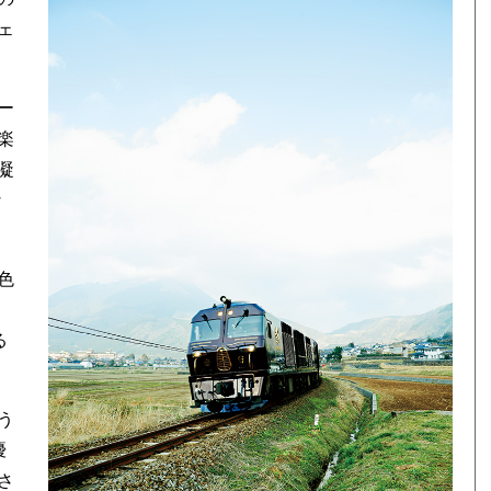
ェ
ー
楽
凝
な
色
る
う
優
さ