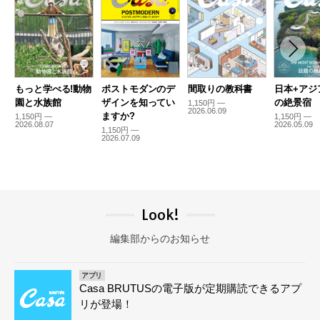
もっと学べる!動物
ポストモダンのデ
間取りの教科書
日本+アジ
園と水族館
ザインを知ってい
の絶景宿
1,150円 —
2026.06.09
ますか?
1,150円 —
1,150円 —
2026.08.07
2026.05.09
1,150円 —
2026.07.09
Look!
編集部からのお知らせ
アプリ
Casa BRUTUSの電子版が定期購読できるアプ
リが登場！