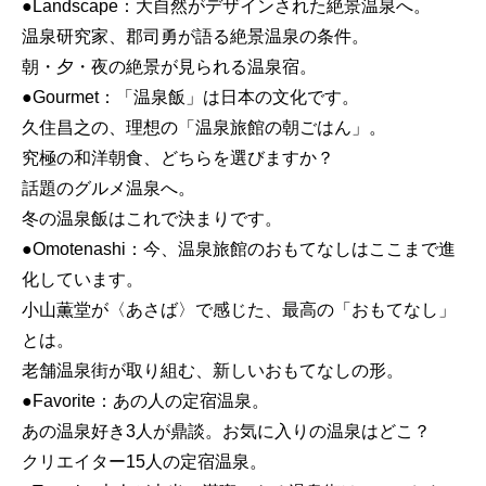
●Landscape：大自然がデザインされた絶景温泉へ。
温泉研究家、郡司勇が語る絶景温泉の条件。
朝・夕・夜の絶景が見られる温泉宿。
●Gourmet：「温泉飯」は日本の文化です。
久住昌之の、理想の「温泉旅館の朝ごはん」。
究極の和洋朝食、どちらを選びますか？
話題のグルメ温泉へ。
冬の温泉飯はこれで決まりです。
●Omotenashi：今、温泉旅館のおもてなしはここまで進
化しています。
小山薫堂が〈あさば〉で感じた、最高の「おもてなし」
とは。
老舗温泉街が取り組む、新しいおもてなしの形。
●Favorite：あの人の定宿温泉。
あの温泉好き3人が鼎談。お気に入りの温泉はどこ？
クリエイター15人の定宿温泉。