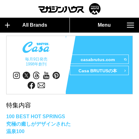
All Brands
Menu
毎月9日発売
casabrutus.com
1998年創刊
Casa BRUTUSの本
特集内容
100 BEST HOT SPRINGS
究極の癒しがデザインされた
温泉100