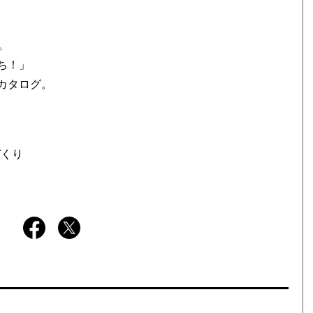
。
ち！」
カタログ。
づくり