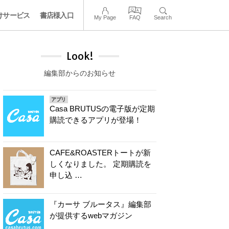
けサービス
書店様入口
My Page
FAQ
Search
Look!
編集部からのお知らせ
アプリ
Casa BRUTUSの電子版が定期
購読できるアプリが登場！
CAFE&ROASTERトートが新
しくなりました。 定期購読を
申し込 …
『カーサ ブルータス』編集部
が提供するwebマガジン