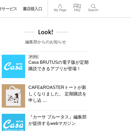
けサービス
書店様入口
My Page
FAQ
Search
Look!
編集部からのお知らせ
アプリ
Casa BRUTUSの電子版が定期
購読できるアプリが登場！
CAFE&ROASTERトートが新
しくなりました。 定期購読を
申し込 …
『カーサ ブルータス』編集部
が提供するwebマガジン