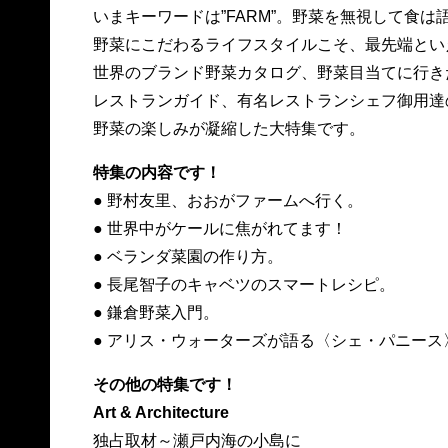
いまキーワードは”FARM”。野菜を無視して食は
野菜にこだわるライフスタイルこそ、最先端とい
世界のブランド野菜カタログ、野菜目当てに行き
レストランガイド、有名レストランシェフ御用達
野菜の楽しみが凝縮した大特集です。
特集の内容です！
● 野村友里、おおがファームへ行く。
● 世界中がケールに焦がれてます！
● ベランダ菜園の作り方。
● 長尾智子のキャベツのスマートレシピ。
● 鎌倉野菜入門。
● アリス・ウォーターズが語る〈シェ・パニース
その他の特集です！
Art & Architecture
独占取材～瀬戸内海の小島に