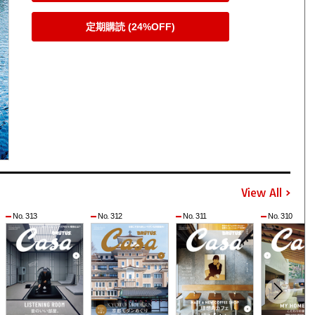
定期購読 (24%OFF)
View All
No. 313
No. 312
No. 311
No. 310