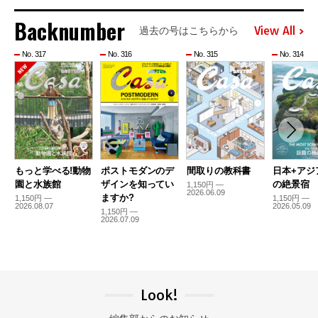
Backnumber
View All
過去の号はこちらから
No. 317
No. 316
No. 315
No. 314
もっと学べる!動物
ポストモダンのデ
間取りの教科書
日本+アジ
園と水族館
ザインを知ってい
の絶景宿
1,150円 —
2026.06.09
ますか?
1,150円 —
1,150円 —
2026.08.07
2026.05.09
1,150円 —
2026.07.09
Look!