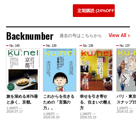
定期購読 (24%OFF)
Backnumber
View All
過去の号はこちらから
No. 140
No. 139
No. 138
No. 137
旅を深める本76冊
これからを生きる
幸せを引き寄せ
パリ・東
と歩く、京都。
ための「言葉の
る、住まいの整え
スナップ19
力」。
方
1,080円 —
1,080円 —
2026.07.17
2026.01.20
1,080円 —
1,080円 —
2026.05.20
2026.03.19