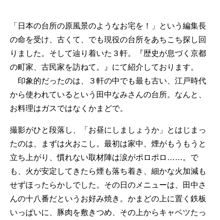
「日本の台所の原風景のようなお宅を！」という編集長
の命を受け、古くて、でも現役の台所をあちこち探し回
りました。そして辿り着いた３軒。『歴史が息づく京都
の町家、古民家を訪ねて。』にて紹介しております。
印象的だったのは、３軒の中でも最も古い、江戸時代
から使われているという田中なみさんの台所。なんと、
お料理はガスではなくかまどで。
撮影がひと段落し、「お昼にしましょうか」とはじまっ
たのは、まずは火おこし。最初は家中、煙がもうもうと
立ち上がり、慣れない取材陣は涙がポロポロ……。で
も、火が安定してきたら煙も落ち着き、細かな火加減も
せずほったらかしでした。その日のメニューは、田中さ
んの十八番だというお好み焼き。かまどの上に置く鉄板
いっぱいに、豚肉を敷きつめ、その上からキャベツたっ