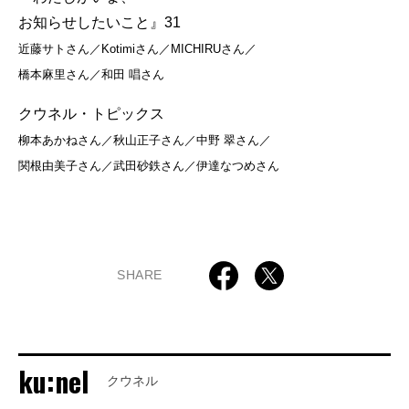
お知らせしたいこと』31
近藤サトさん／Kotimiさん／MICHIRUさん／
橋本麻里さん／和田 唱さん
クウネル・トピックス
柳本あかねさん／秋山正子さん／中野 翠さん／
関根由美子さん／武田砂鉄さん／伊達なつめさん
SHARE
ku:nel
クウネル