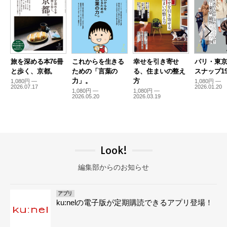
旅を深める本76冊
これからを生きる
幸せを引き寄せ
パリ・東
と歩く、京都。
ための「言葉の
る、住まいの整え
スナップ19
力」。
方
1,080円 —
1,080円 —
2026.07.17
2026.01.20
1,080円 —
1,080円 —
2026.05.20
2026.03.19
Look!
編集部からのお知らせ
アプリ
ku:nelの電子版が定期購読できるアプリ登場！