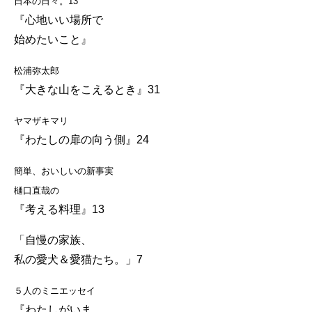
日本の日々。13
『心地いい場所で
始めたいこと』
松浦弥太郎
『大きな山をこえるとき』31
ヤマザキマリ
『わたしの扉の向う側』24
簡単、おいしいの新事実
樋口直哉の
『考える料理』13
「自慢の家族、
私の愛犬＆愛猫たち。」7
５人のミニエッセイ
『わたしがいま、