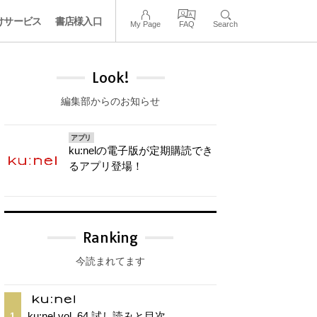
けサービス
書店様入口
My Page
FAQ
Search
Look!
編集部からのお知らせ
アプリ
ku:nelの電子版が定期購読でき
るアプリ登場！
Ranking
今読まれてます
ku:nel vol. 64 試し読みと目次
1