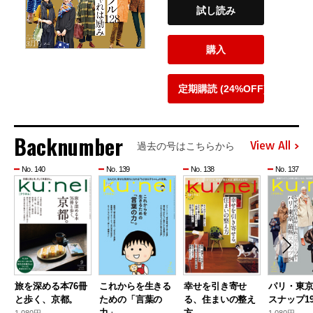
試し読み
購入
定期購読 (24%OFF)
Backnumber
View All
過去の号はこちらから
No. 140
No. 139
No. 138
No. 137
旅を深める本76冊
これからを生きる
幸せを引き寄せ
パリ・東
と歩く、京都。
ための「言葉の
る、住まいの整え
スナップ19
力」。
方