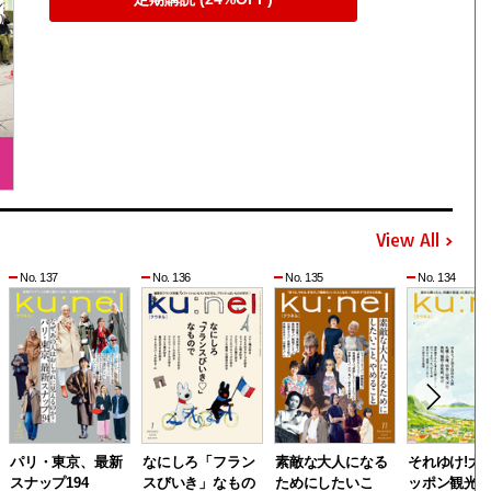
View All
No. 137
No. 136
No. 135
No. 134
パリ・東京、最新
なにしろ「フラン
素敵な大人になる
それゆけ!大
スナップ194
スびいき」なもの
ためにしたいこ
ッポン観光