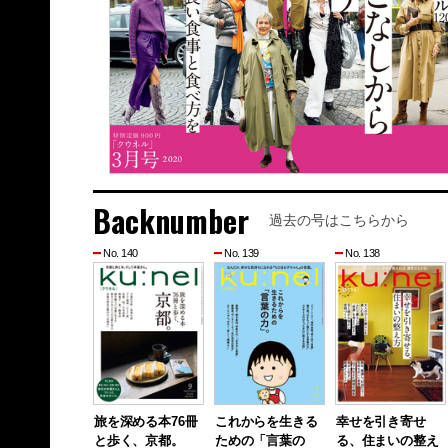
Backnumber
過去の号はこちらから
No. 140
No. 139
No. 138
旅を深める本76冊
これからを生きる
幸せを引き寄せ
と歩く、京都。
ための「言葉の
る、住まいの整え