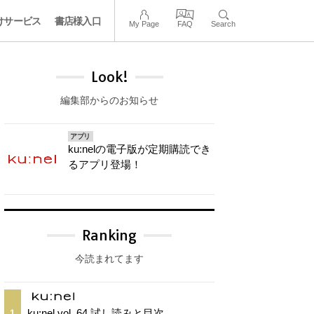
けサービス
書店様入口
My Page
FAQ
Search
Look!
編集部からのお知らせ
アプリ
ku:nelの電子版が定期購読でき
るアプリ登場！
Ranking
今読まれてます
ku:nel vol. 64 試し読みと目次
1