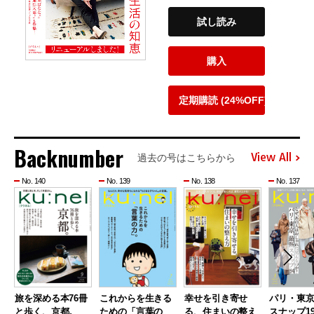
試し読み
購入
定期購読 (24%OFF)
Backnumber
View All
過去の号はこちらから
No. 140
No. 139
No. 138
No. 137
旅を深める本76冊
これからを生きる
幸せを引き寄せ
パリ・東
と歩く、京都。
ための「言葉の
る、住まいの整え
スナップ19