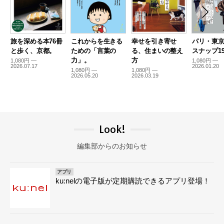
旅を深める本76冊
これからを生きる
幸せを引き寄せ
パリ・東
と歩く、京都。
ための「言葉の
る、住まいの整え
スナップ19
力」。
方
1,080円 —
1,080円 —
2026.07.17
2026.01.20
1,080円 —
1,080円 —
2026.05.20
2026.03.19
Look!
編集部からのお知らせ
アプリ
ku:nelの電子版が定期購読できるアプリ登場！