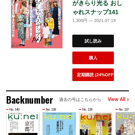
がきらり光る おし
ゃれスナップ141
1,300円 — 2021.07.19
試し読み
購入
定期購読 (24%OFF)
Backnumber
View All
過去の号はこちらから
No. 140
No. 139
No. 138
No. 137