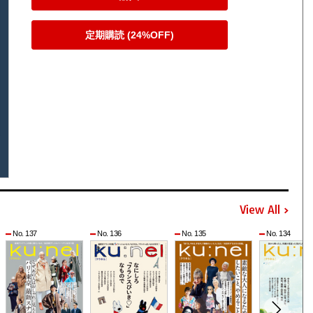
定期購読 (24%OFF)
View All
No. 137
No. 136
No. 135
No. 134