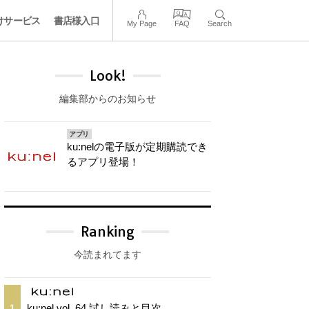
けサービス
書店様入口
My Page
FAQ
Search
Look!
編集部からのお知らせ
アプリ
ku:nelの電子版が定期購読でき
るアプリ登場！
Ranking
今読まれてます
ku:nel vol. 64 試し読みと目次
1