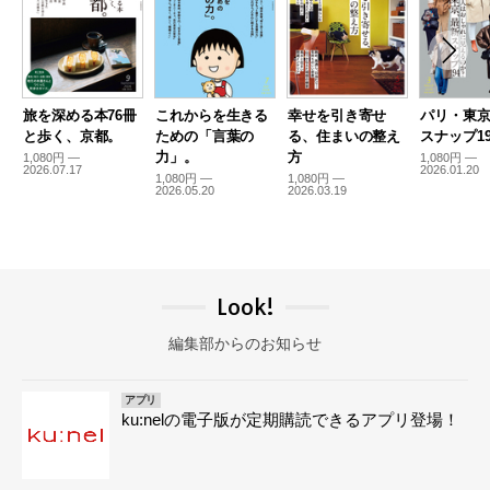
旅を深める本76冊
これからを生きる
幸せを引き寄せ
パリ・東
と歩く、京都。
ための「言葉の
る、住まいの整え
スナップ19
力」。
方
1,080円 —
1,080円 —
2026.07.17
2026.01.20
1,080円 —
1,080円 —
2026.05.20
2026.03.19
Look!
編集部からのお知らせ
アプリ
ku:nelの電子版が定期購読できるアプリ登場！