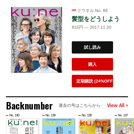
クウネル No. 88
髪型をどうしよう
815円 — 2017.11.20
試し読み
購入
定期購読 (24%OFF)
Backnumber
View All
過去の号はこちらから
No. 140
No. 139
No. 138
No. 137