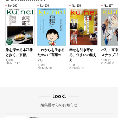
No. 140
No. 139
No. 138
No. 137
旅を深める本76冊
これからを生きる
幸せを引き寄せ
パリ・東
と歩く、京都。
ための「言葉の
る、住まいの整え
スナップ19
力」。
方
1,080円 —
1,080円 —
2026.07.17
2026.01.20
1,080円 —
1,080円 —
2026.05.20
2026.03.19
Look!
編集部からのお知らせ