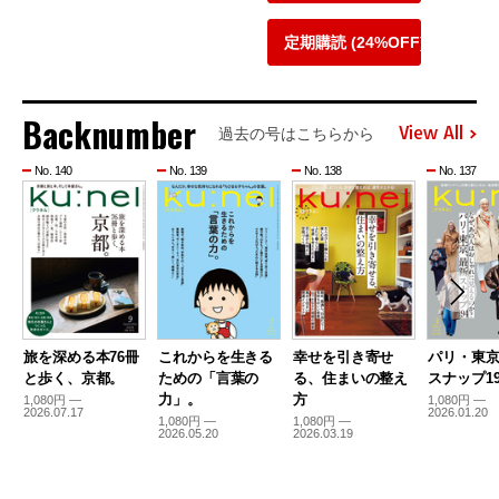
定期購読 (24%OFF)
Backnumber
View All
過去の号はこちらから
No. 140
No. 139
No. 138
No. 137
旅を深める本76冊
これからを生きる
幸せを引き寄せ
パリ・東
と歩く、京都。
ための「言葉の
る、住まいの整え
スナップ19
力」。
方
1,080円 —
1,080円 —
2026.07.17
2026.01.20
1,080円 —
1,080円 —
2026.05.20
2026.03.19