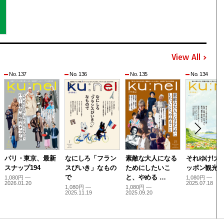
View All
No. 137
No. 136
No. 135
No. 134
パリ・東京、最新
なにしろ「フラン
素敵な大人になる
それゆけ!大
スナップ194
スびいき」なもの
ためにしたいこ
ッポン観光
で
と、やめる …
1,080円 —
1,080円 —
2026.01.20
2025.07.18
1,080円 —
1,080円 —
2025.11.19
2025.09.20