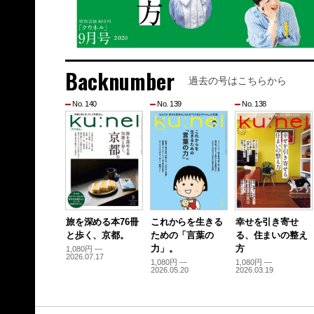
Backnumber
過去の号はこちらから
No. 140
No. 139
No. 138
旅を深める本76冊
これからを生きる
幸せを引き寄せ
と歩く、京都。
ための「言葉の
る、住まいの整え
力」。
方
1,080円 —
2026.07.17
1,080円 —
1,080円 —
2026.05.20
2026.03.19