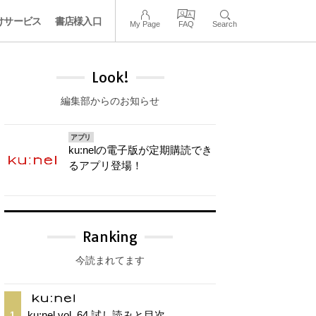
けサービス
書店様入口
My Page
FAQ
Search
Look!
編集部からのお知らせ
アプリ
ku:nelの電子版が定期購読でき
るアプリ登場！
Ranking
今読まれてます
ku:nel vol. 64 試し読みと目次
1