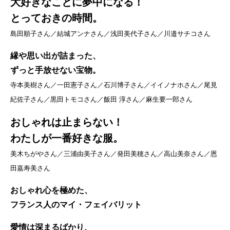
大好きなことに夢中になる！
とっておきの時間。
島田順子さん／結城アンナさん／浅田美代子さん／川邉サチコさん
縁や思い出が詰まった、
ずっと手放せない宝物。
寺本美樹さん／一田憲子さん／石川博子さん／イイノナホさん／尾見
紀佐子さん／黒田トモコさん／飯田 淳さん／麻生要一郎さん
おしゃれは止まらない！
わたしが一番好きな服。
美木ちがやさん／三浦由美子さん／発田美穂さん／高山美奈さん／恩
田嘉寿美さん
おしゃれ心を極めた、
フランス人のマイ・フェイバリット
愛情は深まるばかり、