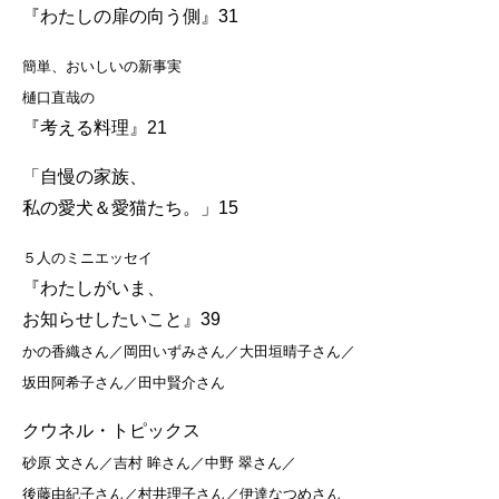
『わたしの扉の向う側』31
簡単、おいしいの新事実
樋口直哉の
『考える料理』21
「自慢の家族、
私の愛犬＆愛猫たち。」15
５人のミニエッセイ
『わたしがいま、
お知らせしたいこと』39
かの香織さん／岡田いずみさん／大田垣晴子さん／
坂田阿希子さん／田中賢介さん
クウネル・トピックス
砂原 文さん／吉村 眸さん／中野 翠さん／
後藤由紀子さん／村井理子さん／伊達なつめさん