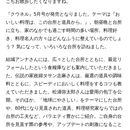
こちお散歩したくなりますね。
『クウネル』5月号が発売となりました。テーマは『お
いしい料理は、この台所と道具から。』。朝昼晩と台所
に立ち、家のなかでも過ごす時間の多い場所。料理好
き、料理名人の方々はどんなふうに整えているのでしょ
う？ 気になって、いろいろな台所を訪ねました。
結城アンナさんには、広々とした台所とともに、最近リ
フォームしたという食糧庫なども案内していただきまし
た。伝説の家政婦タサン志麻さんは、厳選の道具や調味
料とともに、スピーディにおいしく料理をするコツも教
えていただきました。松浦弥太郎さんは愛用の包丁を公
開。そのほか、「地球にやさしい」をテーマにした台所
や、60代になり見直された道具、料理研究家ならではの
台所の工夫など、バラエティ豊かにご紹介。ご自身の台
所を見直す際の参考や、アップデートの刺激になること