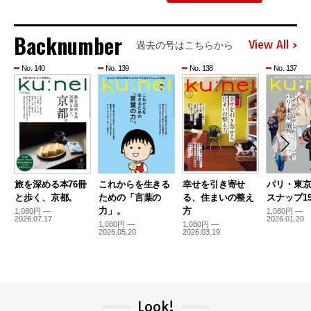
Backnumber
View All
過去の号はこちらから
No. 140
No. 139
No. 138
No. 137
旅を深める本76冊
これからを生きる
幸せを引き寄せ
パリ・東
と歩く、京都。
ための「言葉の
る、住まいの整え
スナップ19
力」。
方
1,080円 —
1,080円 —
2026.07.17
2026.01.20
1,080円 —
1,080円 —
2026.05.20
2026.03.19
Look!