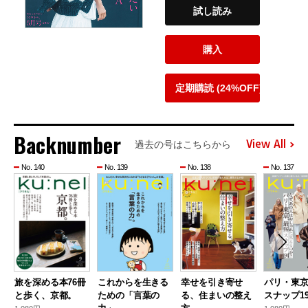
試し読み
購入
定期購読 (24%OFF)
Backnumber
View All
過去の号はこちらから
No. 140
No. 139
No. 138
No. 137
旅を深める本76冊
これからを生きる
幸せを引き寄せ
パリ・東
と歩く、京都。
ための「言葉の
る、住まいの整え
スナップ19