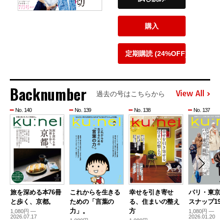
購入
定期購読 (24%OFF)
Backnumber
View All
過去の号はこちらから
No. 140
No. 139
No. 138
No. 137
旅を深める本76冊
これからを生きる
幸せを引き寄せ
パリ・東
と歩く、京都。
ための「言葉の
る、住まいの整え
スナップ19
力」。
方
1,080円 —
1,080円 —
2026.07.17
2026.01.20