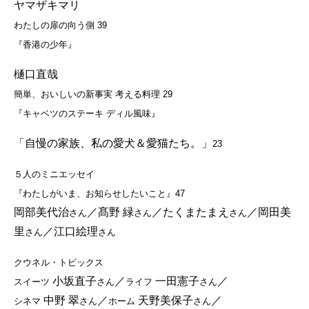
ヤマザキマリ
わたしの扉の向う側 39
『香港の少年』
樋口直哉
簡単、おいしいの新事実 考える料理 29
『キャベツのステーキ ディル風味』
「自慢の家族、私の愛犬＆愛猫たち。」
23
５人のミニエッセイ
『わたしがいま、お知らせしたいこと』47
岡部美代治
／髙野 緑
／たくまたまえ
／岡田美
さん
さん
さん
里
／江口絵理
さん
さん
クウネル・トピックス
小坂直子
／
一田憲子
／
スイーツ
さん
ライフ
さん
中野 翠
／
天野美保子
／
シネマ
さん
ホーム
さん