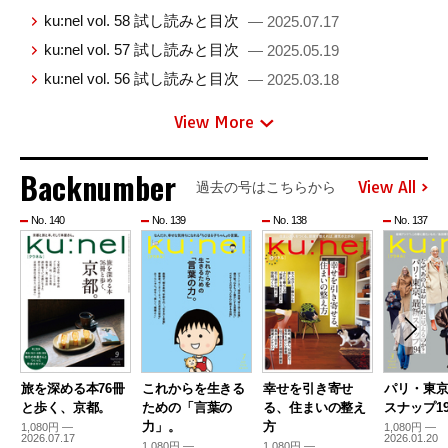
ku:nel vol. 58 試し読みと目次
— 2025.07.17
ku:nel vol. 57 試し読みと目次
— 2025.05.19
ku:nel vol. 56 試し読みと目次
— 2025.03.18
View More
Backnumber
View All
過去の号はこちらから
No. 140
No. 139
No. 138
No. 137
旅を深める本76冊
これからを生きる
幸せを引き寄せ
パリ・東
と歩く、京都。
ための「言葉の
る、住まいの整え
スナップ19
力」。
方
1,080円 —
1,080円 —
2026.07.17
2026.01.20
1,080円 —
1,080円 —