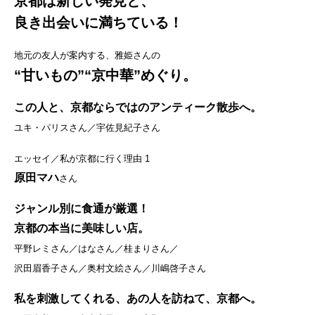
京都は新しい発見と、
良き出会いに満ちている！
地元の友人が案内する、雅姫さんの
“甘いもの”“京中華”めぐり。
この人と、京都ならではのアンティーク散歩へ。
ユキ・パリスさん／宇佐見紀子さん
エッセイ／私が京都に行く理由 1
原田マハ
さん
ジャンル別に食通が厳選！
京都の本当に美味しい店。
平野レミさん／はなさん／桂まりさん／
沢田眉香子さん／奥村文絵さん／川嶋啓子さん
私を刺激してくれる、あの人を訪ねて、京都へ。