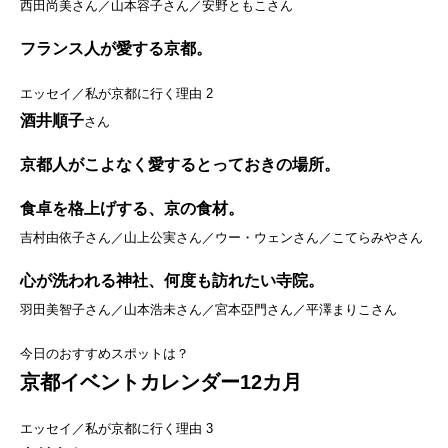
西田尚美さん／山本容子さん／安野ともこさん
フランス人が愛する京都。
エッセイ／私が京都に行く理由 2
酒井順子
さん
京都人がこよなく愛するとっておきの場所。
食卓を格上げする、京の食材。
吉村由依子さん／山上公実さん／ウー・ウェンさん／こてらみやさん
心が洗われる神社、何度も訪れたい寺院。
羽田美智子さん／山本浩未さん／宮本亞門さん／平澤まりこさん
今日のおすすめスポットは？
京都イベントカレンダー12カ月
エッセイ／私が京都に行く理由 3