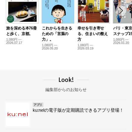
旅を深める本76冊
これからを生きる
幸せを引き寄せ
パリ・東
と歩く、京都。
ための「言葉の
る、住まいの整え
スナップ19
力」。
方
1,080円 —
1,080円 —
2026.07.17
2026.01.20
1,080円 —
1,080円 —
2026.05.20
2026.03.19
Look!
編集部からのお知らせ
アプリ
ku:nelの電子版が定期購読できるアプリ登場！