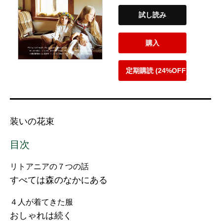
試し読み
購入
定期購読 (24%OFF)
装いの花束
目次
リトアニアの７つの話
すべては森のなかにある
４人が着てきた服
おしゃれは続く