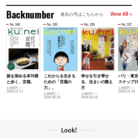
Backnumber
View All
過去の号はこちらから
No. 140
No. 139
No. 138
No. 137
旅を深める本76冊
これからを生きる
幸せを引き寄せ
パリ・東
と歩く、京都。
ための「言葉の
る、住まいの整え
スナップ19
力」。
方
1,080円 —
1,080円 —
2026.07.17
2026.01.20
1,080円 —
1,080円 —
2026.05.20
2026.03.19
Look!