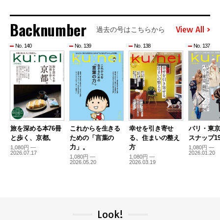
Backnumber
View All
過去の号はこちらから
No. 140
No. 139
No. 138
No. 137
旅を深める本76冊
これからを生きる
幸せを引き寄せ
パリ・東
と歩く、京都。
ための「言葉の
る、住まいの整え
スナップ19
力」。
方
1,080円 —
1,080円 —
2026.07.17
2026.01.20
1,080円 —
1,080円 —
2026.05.20
2026.03.19
Look!