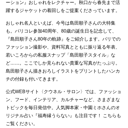
ーション』おしゃれをレクチャー。秋口から春先まで活
躍するジャケットの着回しをご提案くださっています。
おしゃれ名人といえば、今号は島田順子さんの大特集
も。パリコレ参加40周年、80歳の誕生日を記念して、
『島田順子さん80年の軌跡』をご紹介します。パリでの
ファッション撮影や、資料写真とともに振り返る年表、
若いころからの私服スナップ「島田順子スタイル」な
ど……。ここでしか見られない貴重な写真がたっぷり。
島田順子さん描きおろしイラストをプリントしたハンカ
チの付録も付いてきます。
公式WEBサイト〈クウネル・サロン〉では、ファッショ
ン、フード、インテリア、カルチャーなど、さまざまな
トピックを毎日発信中。人気脚本家・中園ミホさんのオ
リジナル占い『福寿縁うらない』も注目です！ こちらも
ご覧ください。