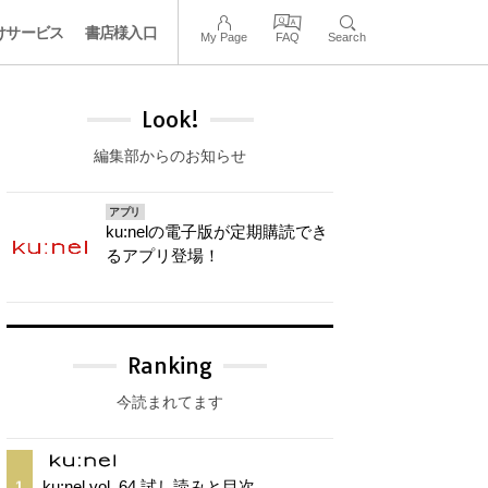
けサービス
書店様入口
My Page
FAQ
Search
Look!
編集部からのお知らせ
アプリ
ku:nelの電子版が定期購読でき
るアプリ登場！
Ranking
今読まれてます
ku:nel vol. 64 試し読みと目次
1