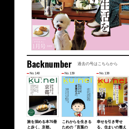
Backnumber
過去の号はこちらから
No. 140
No. 139
No. 138
旅を深める本76冊
これからを生きる
幸せを引き寄せ
と歩く、京都。
ための「言葉の
る、住まいの整え