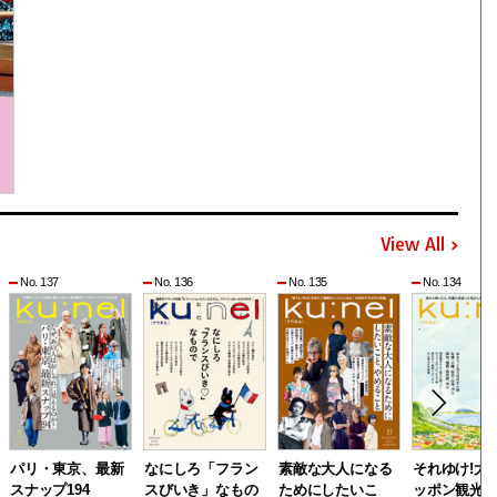
View All
No. 137
No. 136
No. 135
No. 134
パリ・東京、最新
なにしろ「フラン
素敵な大人になる
それゆけ!大
スナップ194
スびいき」なもの
ためにしたいこ
ッポン観光