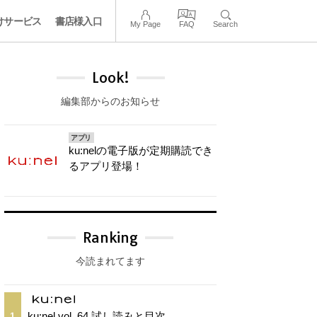
けサービス
書店様入口
My Page
FAQ
Search
Look!
編集部からのお知らせ
アプリ
ku:nelの電子版が定期購読でき
るアプリ登場！
Ranking
今読まれてます
ku:nel vol. 64 試し読みと目次
1