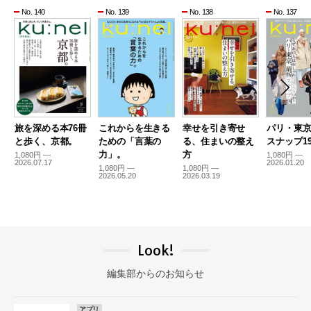
No. 140
No. 139
No. 138
No. 137
旅を深める本76冊
これからを生きる
幸せを引き寄せ
パリ・東
と歩く、京都。
ための「言葉の
る、住まいの整え
スナップ19
力」。
方
1,080円 —
1,080円 —
2026.07.17
2026.01.20
1,080円 —
1,080円 —
2026.05.20
2026.03.19
Look!
編集部からのお知らせ
アプリ