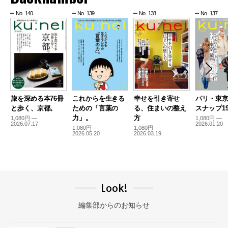
No. 140
No. 139
No. 138
No. 137
旅を深める本76冊
これからを生きる
幸せを引き寄せ
パリ・東
と歩く、京都。
ための「言葉の
る、住まいの整え
スナップ19
力」。
方
1,080円 —
1,080円 —
2026.07.17
2026.01.20
1,080円 —
1,080円 —
2026.05.20
2026.03.19
Look!
編集部からのお知らせ