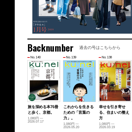
Backnumber
過去の号はこちらから
No. 140
No. 139
No. 138
旅を深める本76冊
これからを生きる
幸せを引き寄せ
と歩く、京都。
ための「言葉の
る、住まいの整え
力」。
方
1,080円 —
2026.07.17
1,080円 —
1,080円 —
2026.05.20
2026.03.19