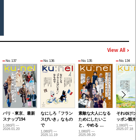
View All
No. 137
No. 136
No. 135
No. 134
パリ・東京、最新
なにしろ「フラン
素敵な大人になる
それゆけ!大
スナップ194
スびいき」なもの
ためにしたいこ
ッポン観光
で
と、やめる …
1,080円 —
1,080円 —
2026.01.20
2025.07.18
1,080円 —
1,080円 —
2025.11.19
2025.09.20