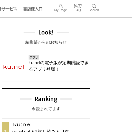
けサービス
書店様入口
My Page
FAQ
Search
Look!
編集部からのお知らせ
アプリ
ku:nelの電子版が定期購読でき
るアプリ登場！
Ranking
今読まれてます
ku:nel vol. 64 試し読みと目次
1