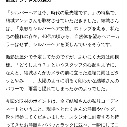
結城アンナさんの魅力
「シルバーヘアは今、時代の最先端です。」の特集で、
結城アンナさんを取材させていただきました。結城さん
は、「素敵なシルバーヘア女性」のトップを走る、私た
ちの憧れの存在。40代の頃から、自然体を望みヘアーカ
ラーはせず、シルバーヘアを楽しんでいるそうです。
撮影は屋外で予定してたのですが、あいにく天気は雨模
様。「どうしよう？」というスタッフの心配をよそに、
なんと、結城さんがカメラの前に立った途端に雨はピタ
ッとやみ……。太陽のように明るく朗らかな結城さんの
パワーで、雨雲も隠れてしまったかのようでした。
今回の取材のポイントは、全て結城さんの私服コーディ
ネートということ。現場へとたくさんの洋服やバッグ、
靴を持参してくださいました。スタジオに到着すると持
ってきたお洋服をパパッとラックに並べ、一瞬にしてコ