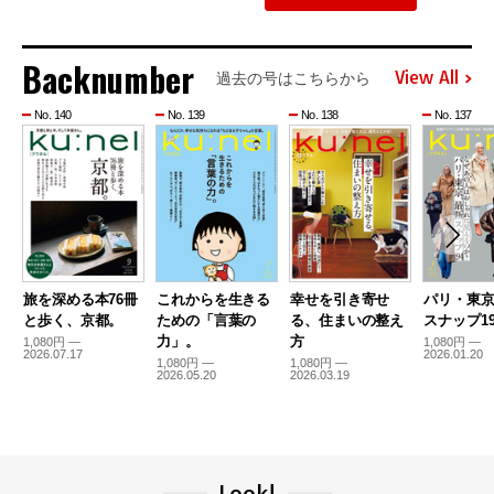
Backnumber
View All
過去の号はこちらから
No. 140
No. 139
No. 138
No. 137
旅を深める本76冊
これからを生きる
幸せを引き寄せ
パリ・東
と歩く、京都。
ための「言葉の
る、住まいの整え
スナップ19
力」。
方
1,080円 —
1,080円 —
2026.07.17
2026.01.20
1,080円 —
1,080円 —
2026.05.20
2026.03.19
Look!