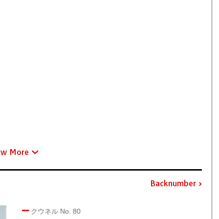
ew More
Backnumber
クウネル No. 80