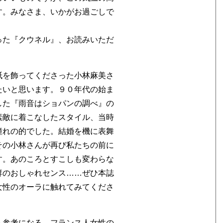
す。みなさま、いかがお過ごしで
った『クウネル』、お読みいただ
紙を飾ってくださった小林麻美さ
たいと思います。９０年代の始ま
した『雨音はショパンの調べ』の
素敵に着こなしたスタイル、当時
憧れの的でした。結婚を機に表舞
その小林さんが再び私たちの前に
す。あのころとすこしも変わらな
群のおしゃれセンス……ぜひ本誌
女性のオーラに触れてみてくださ
も参考になる、フランス人女性の