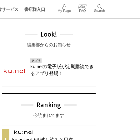
けサービス
書店様入口
My Page
FAQ
Search
Look!
編集部からのお知らせ
アプリ
ku:nelの電子版が定期購読でき
るアプリ登場！
Ranking
今読まれてます
ku:nel vol. 64 試し読みと目次
1