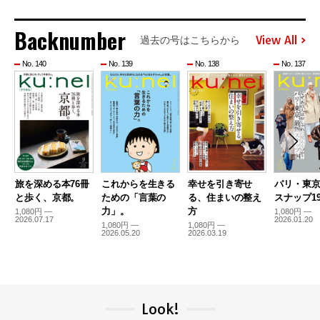
Backnumber
View All
過去の号はこちらから
No. 140
No. 139
No. 138
No. 137
旅を深める本76冊
これからを生きる
幸せを引き寄せ
パリ・東
と歩く、京都。
ための「言葉の
る、住まいの整え
スナップ19
力」。
方
1,080円 —
1,080円 —
2026.07.17
2026.01.20
1,080円 —
1,080円 —
2026.05.20
2026.03.19
Look!