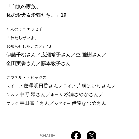
「自慢の家族、
私の愛犬＆愛猫たち。」19
５人のミニエッセイ
『わたしがいま、
お知らせしたいこと』43
伊藤千桃さん／広瀬裕子さん／杢 雅樹さん／
金田実香さん／藤本教子さん
クウネル・トピックス
唐澤明日香さん／
片桐はいりさん／
スイーツ
ライフ
中野 翠さん／
杉浦さやかさん／
シネマ
ホーム
宇田智子さん／
伊達なつめさん
ブック
シアター
SHARE