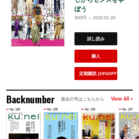
ぼう
900円 — 2020.01.20
試し読み
購入
定期購読 (24%OFF)
Backnumber
View All
過去の号はこちらから
No. 140
No. 139
No. 138
No. 137