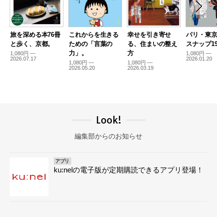
旅を深める本76冊
これからを生きる
幸せを引き寄せ
パリ・東
と歩く、京都。
ための「言葉の
る、住まいの整え
スナップ19
力」。
方
1,080円 —
1,080円 —
2026.07.17
2026.01.20
1,080円 —
1,080円 —
2026.05.20
2026.03.19
Look!
編集部からのお知らせ
アプリ
ku:nelの電子版が定期購読できるアプリ登場！