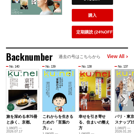
購入
定期購読 (24%OFF)
Backnumber
View All
過去の号はこちらから
No. 140
No. 139
No. 138
No. 137
旅を深める本76冊
これからを生きる
幸せを引き寄せ
パリ・東
と歩く、京都。
ための「言葉の
る、住まいの整え
スナップ19
力」。
方
1,080円 —
1,080円 —
2026.07.17
2026.01.20
1,080円 —
1,080円 —