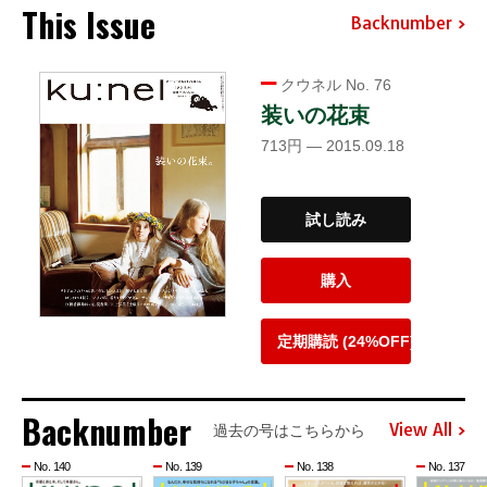
This Issue
Backnumber
クウネル No. 76
装いの花束
713円 — 2015.09.18
試し読み
購入
定期購読 (24%OFF)
Backnumber
View All
過去の号はこちらから
No. 140
No. 139
No. 138
No. 137