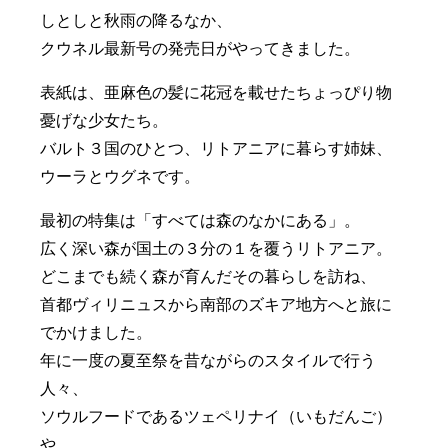
しとしと秋雨の降るなか、
クウネル最新号の発売日がやってきました。
表紙は、亜麻色の髪に花冠を載せたちょっぴり物
憂げな少女たち。
バルト３国のひとつ、リトアニアに暮らす姉妹、
ウーラとウグネです。
最初の特集は「すべては森のなかにある」。
広く深い森が国土の３分の１を覆うリトアニア。
どこまでも続く森が育んだその暮らしを訪ね、
首都ヴィリニュスから南部のズキア地方へと旅に
でかけました。
年に一度の夏至祭を昔ながらのスタイルで行う
人々、
ソウルフードであるツェペリナイ（いもだんご）
や