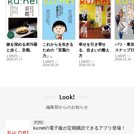
旅を深める本76冊
これからを生きる
幸せを引き寄せ
パリ・東
と歩く、京都。
ための「言葉の
る、住まいの整え
スナップ19
力」。
方
1,080円 —
1,080円 —
2026.07.17
2026.01.20
1,080円 —
1,080円 —
2026.05.20
2026.03.19
Look!
編集部からのお知らせ
アプリ
ku:nelの電子版が定期購読できるアプリ登場！